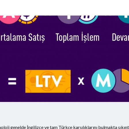
oloji genelde İngilizce ve tam Türkçe karşılıklarını bulmakta sıkın