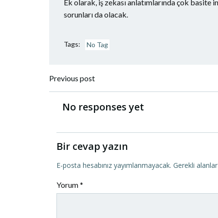
Ek olarak, iş zekası anlatımlarında çok basite 
sorunları da olacak.
Tags:
No Tag
Yazı
Previous post
dolaşımı
No responses yet
Bir cevap yazın
E-posta hesabınız yayımlanmayacak.
Gerekli alanla
Yorum
*