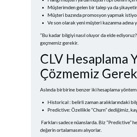
Müşterimden gelen bir talep ya da şikayetin
Müşteri bazında promosyon yapmak istiyoru
Ve son olarak yeni müşteri kazanma adına y
“Bu kadar bilgiyi nasıl oluyor da elde ediyoru
geçmemiz gerekir.
CLV Hesaplama Yö
Çözmemiz Gereke
Aslında birbirine benzer iki hesaplama yöntem
Historical : belirli zaman aralıklarındaki 
Predictive: Özellikle “Churn” dediğimiz, ka
Farkları sadece nüanslarda. Biz “Predictive” 
değerin ortalamasını alıyorlar.