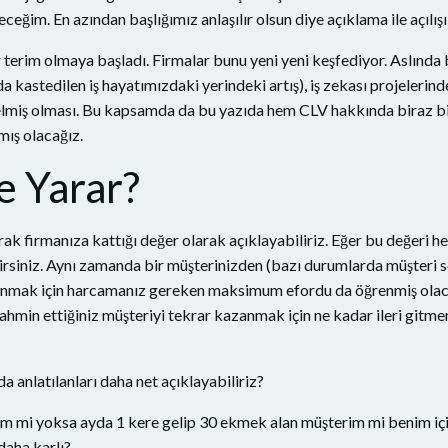
ğim. En azından başlığımız anlaşılır olsun diye açıklama ile açılışı
r terim olmaya başladı. Firmalar bunu yeni yeni keşfediyor. Aslında
da kastedilen iş hayatımızdaki yerindeki artış), iş zekası projelerin
gelmiş olması. Bu kapsamda da bu yazıda hem CLV hakkında biraz bi
mış olacağız.
e Yarar?
rak firmanıza kattığı değer olarak açıklayabiliriz. Eğer bu değeri he
rsiniz. Aynı zamanda bir müşterinizden (bazı durumlarda müşteri
zanmak için harcamanız gereken maksimum efordu da öğrenmiş olacak
hmin ettiğiniz müşteriyi tekrar kazanmak için ne kadar ileri gitmen
a anlatılanları daha net açıklayabiliriz?
m mi yoksa ayda 1 kere gelip 30 ekmek alan müşterim mi benim içi
daha karlı?