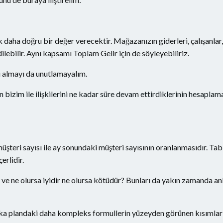
aha doğru bir değer verecektir. Mağazanızın giderleri, çalışanlar, s
lebilir. Aynı kapsamı Toplam Gelir için de söyleyebiliriz.
ı almayı da unutlamayalım.
 bizim ile ilişkilerini ne kadar süre devam ettirdiklerinin hesaplama
şteri sayısı ile ay sonundaki müşteri sayısının oranlanmasıdır. Tabi
çerlidir.
ve ne olursa iyidir ne olursa kötüdür? Bunları da yakın zamanda an
ka plandaki daha kompleks formullerin yüzeyden görünen kısımları,