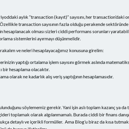
iyoddaki aylık “transaction (kayıt)” sayısını, her transaction’daki o
Özellikle transaction sayısının fazla olduğu perakende sektöründe bu
n hesaplanacak olması sizleri ciddi performans sorunları yaratabil
porlama sistemlerini ayırmayı düşünmelidir.
bırakalım ve neleri hesaplayacağımız konusuna girelim:
rinizin yaptığı ortalama işlem sayısını görmek aslında matematik
ı bir hesaplama olacaktır.
ama olarak ne kadarlık alış veriş yaptığının hesaplamasıdır.
bulunduğunu söylememiz gerekir. Yani işin aslı toplam kazanç ya da
eri toplamak olarak algılanmamalı. Burada ciddi bir finans danışm
dukça detaylı ve içerikli formüller. Ama Blog’u biraz da kısa tutmak
ü de buraya iliştirelim: