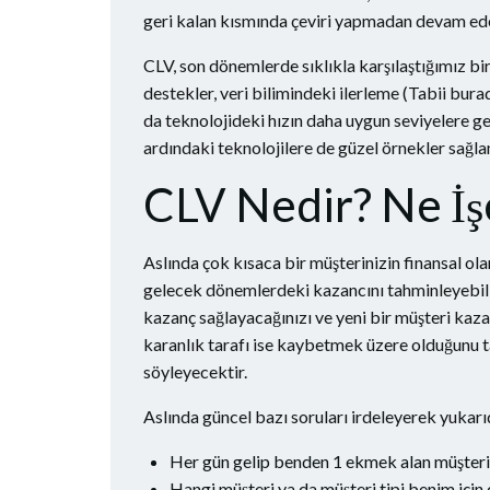
geri kalan kısmında çeviri yapmadan devam edece
CLV, son dönemlerde sıklıkla karşılaştığımız bi
destekler, veri bilimindeki ilerleme (Tabii bura
da teknolojideki hızın daha uygun seviyelere 
ardındaki teknolojilere de güzel örnekler sağla
CLV Nedir? Ne İş
Aslında çok kısaca bir müşterinizin finansal ola
gelecek dönemlerdeki kazancını tahminleyebili
kazanç sağlayacağınızı ve yeni bir müşteri ka
karanlık tarafı ise kaybetmek üzere olduğunu ta
söyleyecektir.
Aslında güncel bazı soruları irdeleyerek yukarıd
Her gün gelip benden 1 ekmek alan müşteri
Hangi müşteri ya da müşteri tipi benim için 