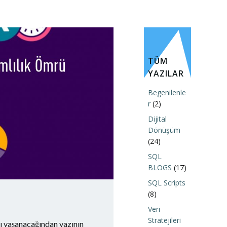
TÜM
YAZILAR
Begenilenle
r
(2)
Dijital
Dönüşüm
(24)
SQL
BLOGS
(17)
SQL Scripts
(8)
Veri
Stratejileri
tı yaşanacağından yazının