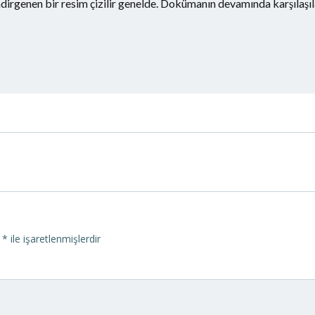
indirgenen bir resim çizilir genelde. Dokümanın devamında karşılaşı
Yazı
dolaşımı
r
*
ile işaretlenmişlerdir