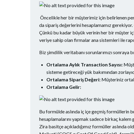
Öncelikle her bir müşterimiz için belirlenen per
da sipariş değerlerini hesaplamamız gerekiyor. 
Çünkü bu kadar büyük verinin her bir müşter içi
veriye sahip olan firmalar ana sistemleri ile ra
Biz şimdilik veritabanı sorunlarımızı sonraya 
Ortalama Aylık Transaction Sayısı:
Müşte
sisteme getireceği yük bakımından zorlayıc
Ortalama Sipariş Değeri:
Müşteriniz ortal
Ortalama Gelir:
Bu formülde aslında iç içe geçmiş formüllerin 
hesaplamalarını yapmak sadece birkaç kalem gid
Zira basitçe açıkladığımız formüller aslında ol
Maliyeti (COGS = Cost Of Good Sold) formülün