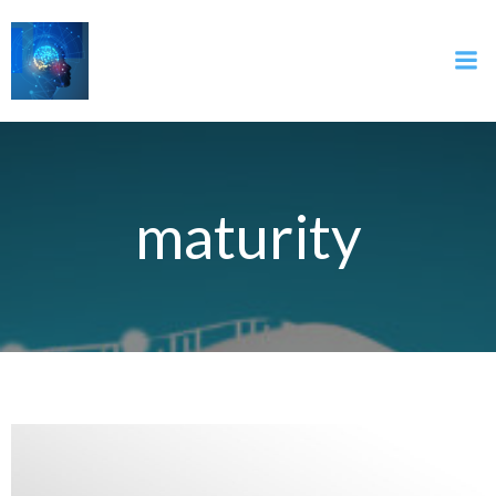
İçeriğe
geç
maturity