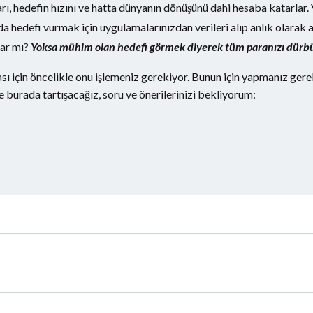
arı, hedefin hızını ve hatta dünyanın dönüşünü dahi hesaba katarlar
zda hedefi vurmak için uygulamalarınızdan verileri alıp anlık olarak 
var mı?
Yoksa mühim olan hedefi görmek diyerek tüm paranızı dürbü
sı için öncelikle onu işlemeniz gerekiyor. Bunun için yapmanız gerek
e burada tartışacağız, soru ve önerilerinizi bekliyorum:
Yazı
dolaşımı