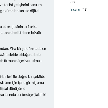
(32)
 tarihi gelişimini sanırım
Yazılar
(42)
 gözüme batan ise dijital
et projesinin sırf arka
 hatanın belki de en büyük
.
ından. Zira birçok firmada en
rka/modelde olduğunu bile
ir firmanın içeriyor olması
birleri ile doğru bir şekilde
istem işin içine girmiş ama
 dijital dönüşümü
marlarında serbestçe (tabii ki