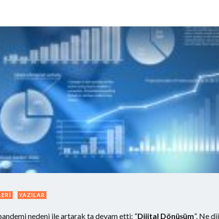
LERI
YAZILAR
pandemi nedeni ile artarak ta devam etti: “
Dijital Dönüşüm
”. Ne d