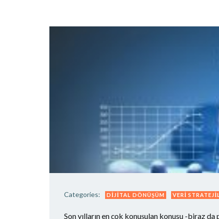
Categories:
DIJITAL DÖNÜŞÜM
VERI STRATEJI
Son yılların en çok konuşulan konusu -biraz da 