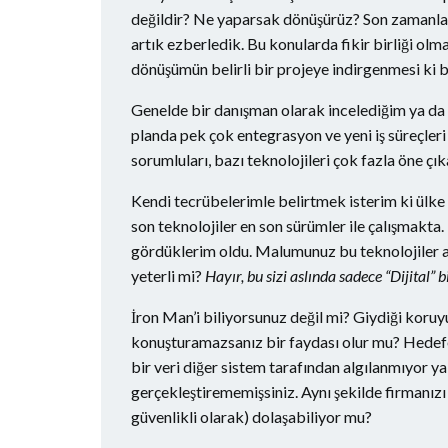
değildir? Ne yaparsak dönüşürüz? Son zamanlarda
artık ezberledik. Bu konularda fikir birliği ol
dönüşümün belirli bir projeye indirgenmesi ki b
Genelde bir danışman olarak incelediğim ya da 
planda pek çok entegrasyon ve yeni iş süreçleri
sorumluları, bazı teknolojileri çok fazla öne çık
Kendi tecrübelerimle belirtmek isterim ki ülke
son teknolojiler en son sürümler ile çalışmakt
gördüklerim oldu. Malumunuz bu teknolojiler asl
yeterli mi?
Hayır, bu sizi aslında sadece “Dijital” 
İron Man’i biliyorsunuz değil mi? Giydiği koruyu
konuşturamazsanız bir faydası olur mu? Hedefe 
bir veri diğer sistem tarafından algılanmıyor ya
gerçekleştirememişsiniz. Aynı şekilde firmanızı 
güvenlikli olarak) dolaşabiliyor mu?