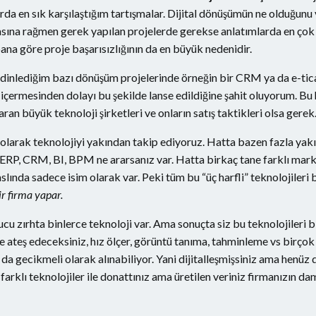
 en sık karşılaştığım tartışmalar. Dijital dönüşümün ne olduğunu ve
masına rağmen gerek yapılan projelerde gerekse anlatımlarda en çok
ana göre proje başarısızlığının da en büyük nedenidir.
dinlediğim bazı dönüşüm projelerinde örneğin bir CRM ya da e-ticar
 içermesinden dolayı bu şekilde lanse edildiğine şahit oluyorum. Bu
aran büyük teknoloji şirketleri ve onların satış taktikleri olsa gerek
 olarak teknolojiyi yakından takip ediyoruz. Hatta bazen fazla yak
a. ERP, CRM, BI, BPM ne ararsanız var. Hatta birkaç tane farklı ma
ında sadece isim olarak var. Peki tüm bu “üç harfli” teknolojileri b
bir firma yapar.
cu zırhta binlerce teknoloji var. Ama sonuçta siz bu teknolojileri bir
ateş edeceksiniz, hız ölçer, görüntü tanıma, tahminleme vs birçok s
 da gecikmeli olarak alınabiliyor. Yani dijitalleşmişsiniz ama henüz
farklı teknolojiler ile donattınız ama üretilen veriniz firmanızın da