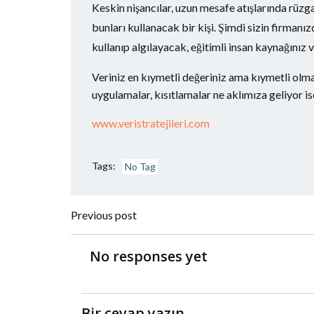
Keskin nişancılar, uzun mesafe atışlarında rüzg
bunları kullanacak bir kişi. Şimdi sizin firmanı
kullanıp algılayacak, eğitimli insan kaynağınız 
Veriniz en kıymetli değeriniz ama kıymetli olma
uygulamalar, kısıtlamalar ne aklımıza geliyor is
www.veristratejileri.com
Tags:
No Tag
Yazı
Previous post
dolaşımı
No responses yet
Bir cevap yazın