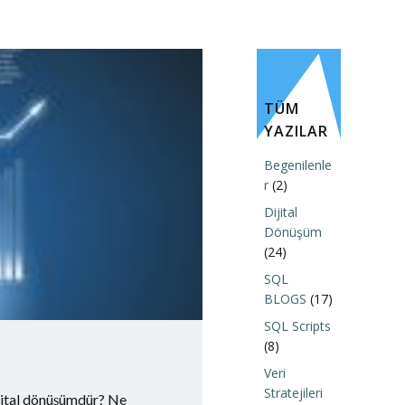
TÜM
YAZILAR
Begenilenle
r
(2)
Dijital
Dönüşüm
(24)
SQL
BLOGS
(17)
SQL Scripts
(8)
Veri
Stratejileri
ijital dönüşümdür? Ne